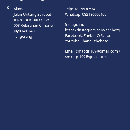
Alamat
Telp: 021-5530574
Jalan Untung Suropati
Whatsap: 082180000109
II No. 14 RT 003 / RW
Instagram:
008 Kelurahan Cimone
https://instagram.com/zhebotq
Jaya Karawaci
Facebook: Zhebot Q School
Tangerang
Youtube Chanel: zhebotq
Email:
smapgri109@gmail.com
/
smkpgri109@gmail.com